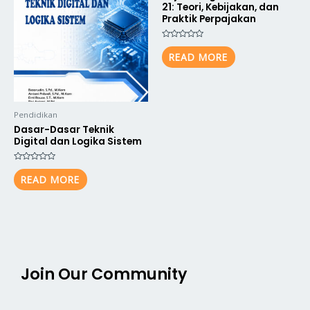
21: Teori, Kebijakan, dan
Praktik Perpajakan
Rated
0
READ MORE
out
of
5
Pendidikan
Dasar-Dasar Teknik
Digital dan Logika Sistem
Rated
0
READ MORE
out
of
5
Join Our Community