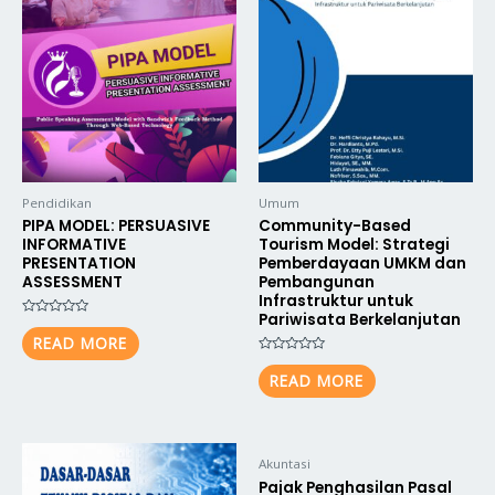
Pendidikan
Umum
PIPA MODEL: PERSUASIVE
Community-Based
INFORMATIVE
Tourism Model: Strategi
PRESENTATION
Pemberdayaan UMKM dan
ASSESSMENT
Pembangunan
Infrastruktur untuk
Pariwisata Berkelanjutan
Rated
0
READ MORE
out
of
Rated
5
0
READ MORE
out
of
5
Akuntasi
Pajak Penghasilan Pasal