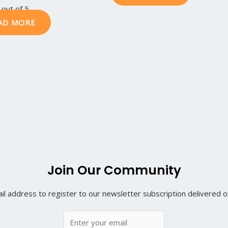
out of 5
AD MORE
Join Our Community
il address to register to our newsletter subscription delivered on