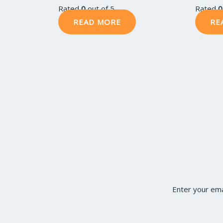
Rated
0
out of 5
Rated
0
READ MORE
RE
Enter your ema