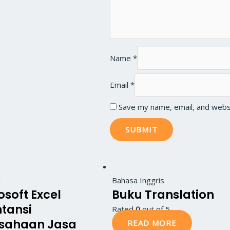
Name
*
Email
*
Save my name, email, and websi
i
Bahasa Inggris
osoft Excel
Buku Translation
tansi
Rated
0
out of 5
sahaan Jasa
READ MORE