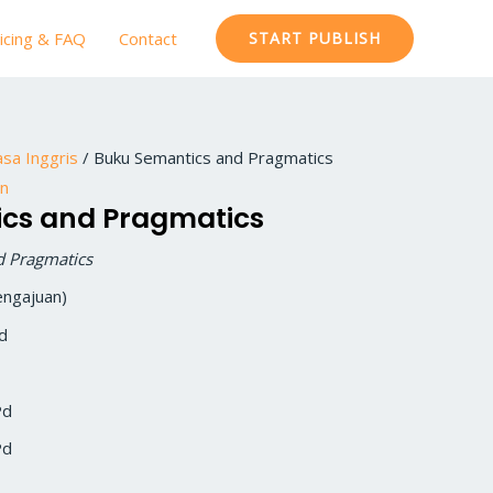
icing & FAQ
Contact
START PUBLISH
sa Inggris
/ Buku Semantics and Pragmatics
an
cs and Pragmatics
d Pragmatics
engajuan)
Pd
Pd
Pd