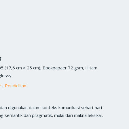
g
B5 (17,6 cm × 25 cm), Bookpapaer 72 gsm, Hitam
glossy.
is
,
Pendidikan
an digunakan dalam konteks komunikasi sehari-hari
g semantik dan pragmatik, mulai dari makna leksikal,