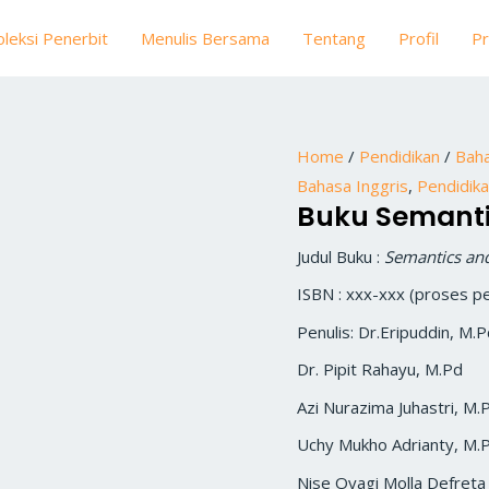
oleksi Penerbit
Menulis Bersama
Tentang
Profil
Pr
Home
/
Pendidikan
/
Baha
Bahasa Inggris
,
Pendidik
Buku Semanti
Judul Buku :
Semantics an
ISBN : xxx-xxx (proses p
Penulis: Dr.Eripuddin, M.
Dr. Pipit Rahayu, M.Pd
Azi Nurazima Juhastri, M.
Uchy Mukho Adrianty, M.
Nise Oyagi Molla Defreta