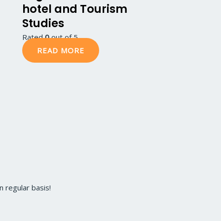
hotel and Tourism
Studies
Rated
0
out of 5
READ MORE
 regular basis!