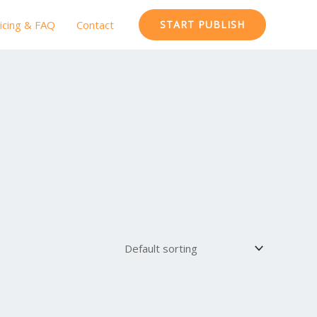
icing & FAQ
Contact
START PUBLISH