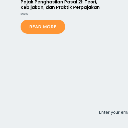
Pajak Penghasilan Pasal 21: Teori,
Kebijakan, dan Praktik Perpajakan
Rated
0
READ MORE
out
of
5
Enter your ema