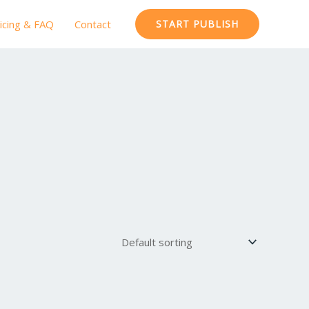
icing & FAQ
Contact
START PUBLISH